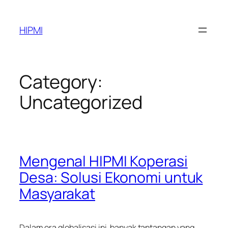
Skip
to
HIPMI
content
Category:
Uncategorized
Mengenal HIPMI Koperasi
Desa: Solusi Ekonomi untuk
Masyarakat
Dalam era globalisasi ini, banyak tantangan yang