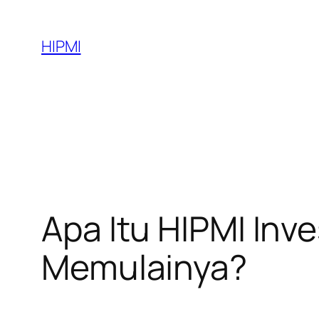
Skip
to
HIPMI
content
Apa Itu HIPMI Inv
Memulainya?