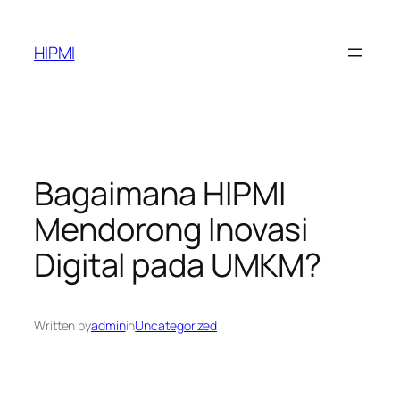
Skip
to
HIPMI
content
Bagaimana HIPMI
Mendorong Inovasi
Digital pada UMKM?
Written by
admin
in
Uncategorized