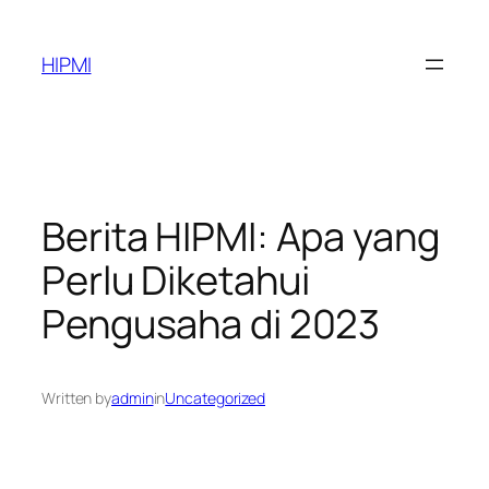
Skip
to
HIPMI
content
Berita HIPMI: Apa yang
Perlu Diketahui
Pengusaha di 2023
Written by
admin
in
Uncategorized