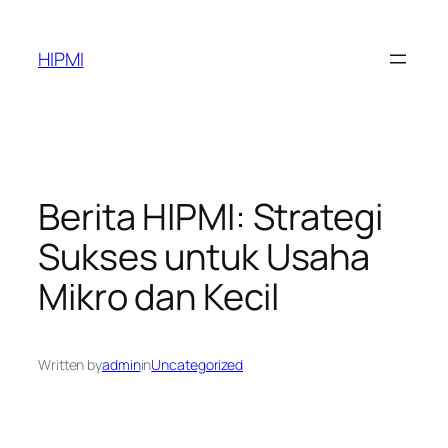
Skip
to
HIPMI
content
Berita HIPMI: Strategi
Sukses untuk Usaha
Mikro dan Kecil
Written by
admin
in
Uncategorized