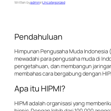
Written by
admin
in
Uncategorized
Pendahuluan
Himpunan Pengusaha Muda Indonesia (H
mewadahi para pengusaha muda di Indo
pengetahuan, dan membangun jaringan y
membahas cara bergabung dengan HIPMI
Apa itu HIPMI?
HIPMI adalah organisasi yang memberi
bisnis. Dengan lebih dari 100.000 angg