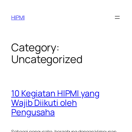
Skip
to
HIPMI
content
Category:
Uncategorized
10 Kegiatan HIPMI yang
Wajib Diikuti oleh
Pengusaha
Sebagai pengusaha, bergabung dengan Himpunan