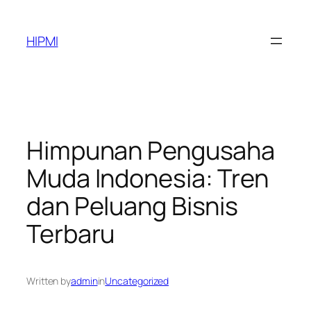
Skip
to
HIPMI
content
Himpunan Pengusaha
Muda Indonesia: Tren
dan Peluang Bisnis
Terbaru
Written by
admin
in
Uncategorized