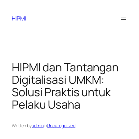
Skip
to
HIPMI
content
HIPMI dan Tantangan
Digitalisasi UMKM:
Solusi Praktis untuk
Pelaku Usaha
Written by
admin
in
Uncategorized