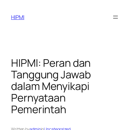
Skip
to
HIPMI
content
HIPMI: Peran dan
Tanggung Jawab
dalam Menyikapi
Pernyataan
Pemerintah
Written by
admin
in
Uncategorized