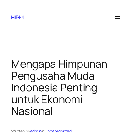
Skip
to
HIPMI
content
Mengapa Himpunan
Pengusaha Muda
Indonesia Penting
untuk Ekonomi
Nasional
Written by
admin
in
Uncategorized