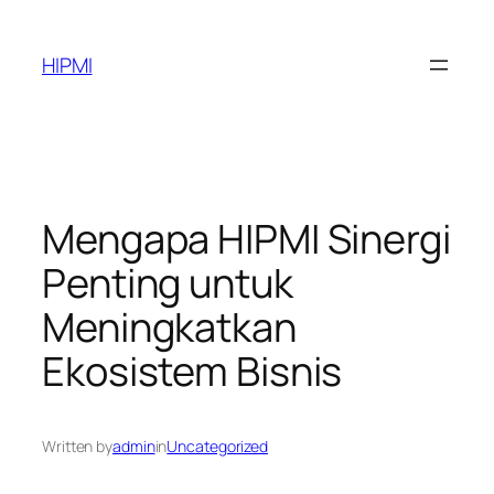
Skip
to
HIPMI
content
Mengapa HIPMI Sinergi
Penting untuk
Meningkatkan
Ekosistem Bisnis
Written by
admin
in
Uncategorized