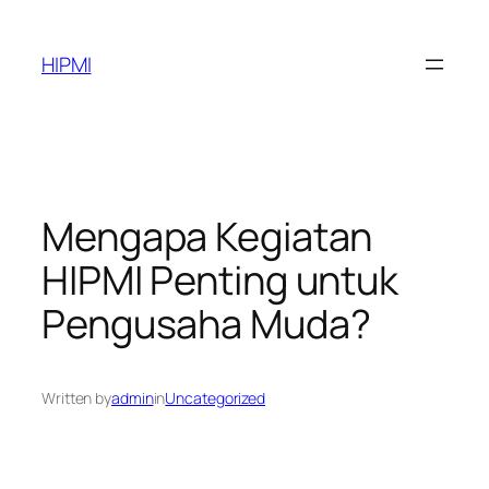
Skip
to
HIPMI
content
Mengapa Kegiatan
HIPMI Penting untuk
Pengusaha Muda?
Written by
admin
in
Uncategorized