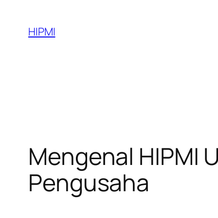
Skip
to
HIPMI
content
Mengenal HIPMI 
Pengusaha