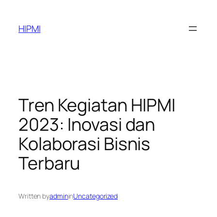
Skip
to
HIPMI
content
Tren Kegiatan HIPMI
2023: Inovasi dan
Kolaborasi Bisnis
Terbaru
Written by
admin
in
Uncategorized