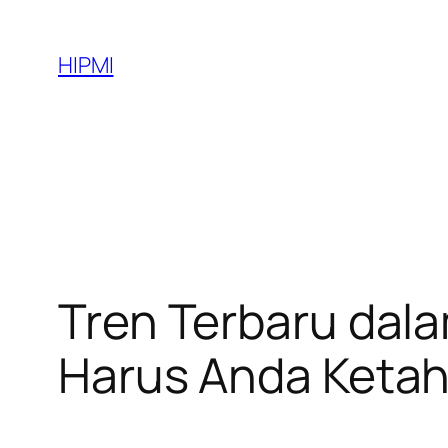
Skip
to
HIPMI
content
Tren Terbaru dala
Harus Anda Ketah