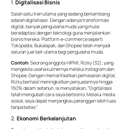
1.
Digitalisasi Bisnis
Salah satu tren utama yang sedang berkembang
adalah digitalisasi. Dengan adanya transformasi
digital, banyak pengusaha muda yang mulai
beradaptasi dengan teknologi guna menjalankan
bisnis mereka. Platform e-commerce seperti
Tokopedia, Bukalapak, dan Shopee telah menjadi
saluran jual beli utama bagi pengusaha muda.
Contoh:
Seorang anggota HIPMI, Rizky (32), yang
mengelola usaha kulinernya melalui Instagram dan
Shopee. Dengan memanfaatkan pemasaran digital,
Rizky berhasil meningkatkan penjualannya hingga
150% dalam setahun. Ia menyatakan, “Digitalisasi
telah mengubah cara saya berbisnis. Melalui media
sosial, saya dapat menjangkau pelanggan lebih luas
tanpa batas.”
2.
Ekonomi Berkelanjutan