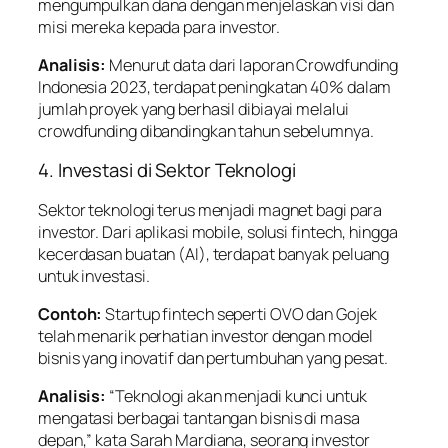
mengumpulkan dana dengan menjelaskan visi dan
misi mereka kepada para investor.
Analisis:
Menurut data dari laporan Crowdfunding
Indonesia 2023, terdapat peningkatan 40% dalam
jumlah proyek yang berhasil dibiayai melalui
crowdfunding dibandingkan tahun sebelumnya.
4. Investasi di Sektor Teknologi
Sektor teknologi terus menjadi magnet bagi para
investor. Dari aplikasi mobile, solusi fintech, hingga
kecerdasan buatan (AI), terdapat banyak peluang
untuk investasi.
Contoh:
Startup fintech seperti OVO dan Gojek
telah menarik perhatian investor dengan model
bisnis yang inovatif dan pertumbuhan yang pesat.
Analisis:
“Teknologi akan menjadi kunci untuk
mengatasi berbagai tantangan bisnis di masa
depan,” kata Sarah Mardiana, seorang investor